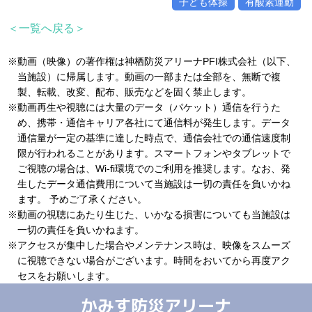
子ども体操
有酸素運動
＜一覧へ戻る＞
※動画（映像）の著作権は神栖防災アリーナPFI株式会社（以下、
当施設）に帰属します。動画の一部または全部を、無断で複
製、転載、改変、配布、販売などを固く禁止します。
※動画再生や視聴には大量のデータ（パケット）通信を行うた
め、携帯・通信キャリア各社にて通信料が発生します。データ
通信量が一定の基準に達した時点で、通信会社での通信速度制
限が行われることがあります。スマートフォンやタブレットで
ご視聴の場合は、Wi-fi環境でのご利用を推奨します。なお、発
生したデータ通信費用について当施設は一切の責任を負いかね
ます。 予めご了承ください。
※動画の視聴にあたり生じた、いかなる損害についても当施設は
一切の責任を負いかねます。
※アクセスが集中した場合やメンテナンス時は、映像をスムーズ
に視聴できない場合がございます。時間をおいてから再度アク
セスをお願いします。
かみす防災アリーナ