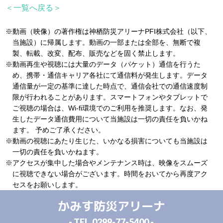
＜一覧へ戻る＞
※動画（映像）の著作権は神栖防災アリーナPFI株式会社（以下、
当施設）に帰属します。動画の一部または全部を、無断で複
製、転載、改変、配布、販売などを固く禁止します。
※動画再生や視聴には大量のデータ（パケット）通信を行うた
め、携帯・通信キャリア各社にて通信料が発生します。データ
通信量が一定の基準に達した時点で、通信会社での通信速度制
限が行われることがあります。スマートフォンやタブレットで
ご視聴の場合は、Wi-fi環境でのご利用を推奨します。なお、発
生したデータ通信費用について当施設は一切の責任を負いかね
ます。 予めご了承ください。
※動画の視聴にあたり生じた、いかなる損害についても当施設は
一切の責任を負いかねます。
※アクセスが集中した場合やメンテナンス時は、映像をスムーズ
に視聴できない場合がございます。時間をおいてから再度アク
セスをお願いします。
かみす防災アリーナ
- TEL.
0299-77-5400
-