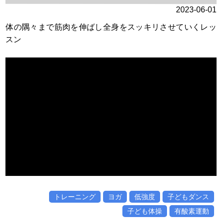
2023-06-01
体の隅々まで筋肉を伸ばし全身をスッキリさせていくレッ
スン
トレーニング
ヨガ
低強度
子どもダンス
子ども体操
有酸素運動