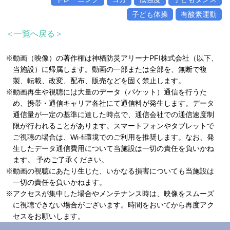
子ども体操
有酸素運動
＜一覧へ戻る＞
※動画（映像）の著作権は神栖防災アリーナPFI株式会社（以下、
当施設）に帰属します。動画の一部または全部を、無断で複
製、転載、改変、配布、販売などを固く禁止します。
※動画再生や視聴には大量のデータ（パケット）通信を行うた
め、携帯・通信キャリア各社にて通信料が発生します。データ
通信量が一定の基準に達した時点で、通信会社での通信速度制
限が行われることがあります。スマートフォンやタブレットで
ご視聴の場合は、Wi-fi環境でのご利用を推奨します。なお、発
生したデータ通信費用について当施設は一切の責任を負いかね
ます。 予めご了承ください。
※動画の視聴にあたり生じた、いかなる損害についても当施設は
一切の責任を負いかねます。
※アクセスが集中した場合やメンテナンス時は、映像をスムーズ
に視聴できない場合がございます。時間をおいてから再度アク
セスをお願いします。