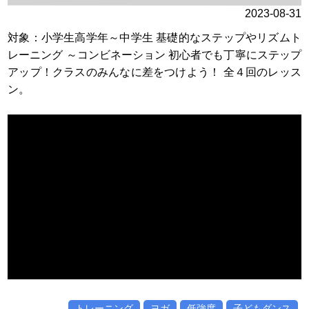
2023-08-31
対象：小学生高学年～中学生 基礎的なステップやリズムト
レーニング ～コンビネーション 初心者でも丁寧にステップ
アップ！クラスのみんなに差をつけよう！ 全４回のレッス
ン。
トレーニング
ヨガ
低強度
子どもダンス