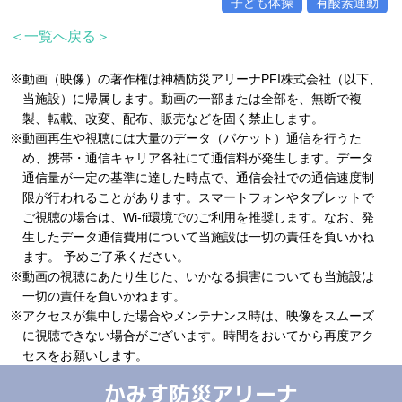
子ども体操
有酸素運動
＜一覧へ戻る＞
※動画（映像）の著作権は神栖防災アリーナPFI株式会社（以下、
当施設）に帰属します。動画の一部または全部を、無断で複
製、転載、改変、配布、販売などを固く禁止します。
※動画再生や視聴には大量のデータ（パケット）通信を行うた
め、携帯・通信キャリア各社にて通信料が発生します。データ
通信量が一定の基準に達した時点で、通信会社での通信速度制
限が行われることがあります。スマートフォンやタブレットで
ご視聴の場合は、Wi-fi環境でのご利用を推奨します。なお、発
生したデータ通信費用について当施設は一切の責任を負いかね
ます。 予めご了承ください。
※動画の視聴にあたり生じた、いかなる損害についても当施設は
一切の責任を負いかねます。
※アクセスが集中した場合やメンテナンス時は、映像をスムーズ
に視聴できない場合がございます。時間をおいてから再度アク
セスをお願いします。
かみす防災アリーナ