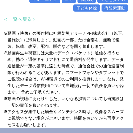
子ども体操
有酸素運動
＜一覧へ戻る＞
※動画（映像）の著作権は神栖防災アリーナPFI株式会社（以下、
当施設）に帰属します。動画の一部または全部を、無断で複
製、転載、改変、配布、販売などを固く禁止します。
※動画再生や視聴には大量のデータ（パケット）通信を行うた
め、携帯・通信キャリア各社にて通信料が発生します。データ
通信量が一定の基準に達した時点で、通信会社での通信速度制
限が行われることがあります。スマートフォンやタブレットで
ご視聴の場合は、Wi-fi環境でのご利用を推奨します。なお、発
生したデータ通信費用について当施設は一切の責任を負いかね
ます。 予めご了承ください。
※動画の視聴にあたり生じた、いかなる損害についても当施設は
一切の責任を負いかねます。
※アクセスが集中した場合やメンテナンス時は、映像をスムーズ
に視聴できない場合がございます。時間をおいてから再度アク
セスをお願いします。