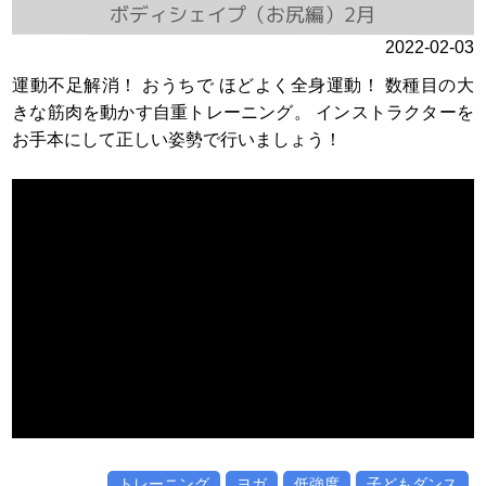
ボディシェイプ（お尻編）2月
2022-02-03
運動不足解消！ おうちで ほどよく全身運動！ 数種目の大
きな筋肉を動かす自重トレーニング。 インストラクターを
お手本にして正しい姿勢で行いましょう！
トレーニング
ヨガ
低強度
子どもダンス