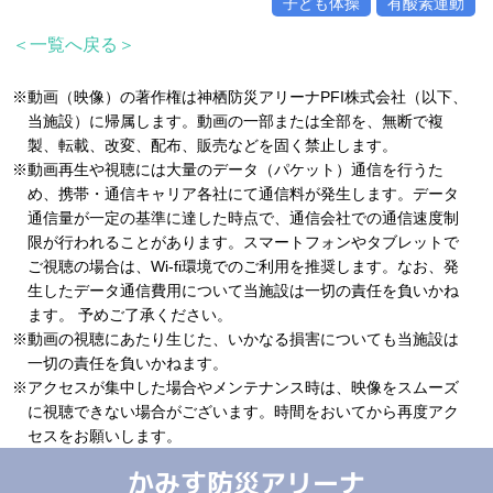
子ども体操
有酸素運動
＜一覧へ戻る＞
※動画（映像）の著作権は神栖防災アリーナPFI株式会社（以下、
当施設）に帰属します。動画の一部または全部を、無断で複
製、転載、改変、配布、販売などを固く禁止します。
※動画再生や視聴には大量のデータ（パケット）通信を行うた
め、携帯・通信キャリア各社にて通信料が発生します。データ
通信量が一定の基準に達した時点で、通信会社での通信速度制
限が行われることがあります。スマートフォンやタブレットで
ご視聴の場合は、Wi-fi環境でのご利用を推奨します。なお、発
生したデータ通信費用について当施設は一切の責任を負いかね
ます。 予めご了承ください。
※動画の視聴にあたり生じた、いかなる損害についても当施設は
一切の責任を負いかねます。
※アクセスが集中した場合やメンテナンス時は、映像をスムーズ
に視聴できない場合がございます。時間をおいてから再度アク
セスをお願いします。
かみす防災アリーナ