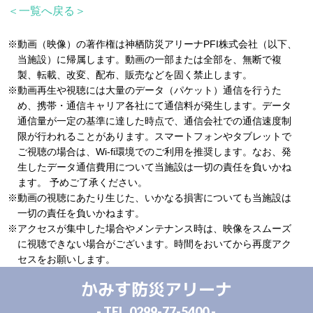
＜一覧へ戻る＞
※動画（映像）の著作権は神栖防災アリーナPFI株式会社（以下、
当施設）に帰属します。動画の一部または全部を、無断で複
製、転載、改変、配布、販売などを固く禁止します。
※動画再生や視聴には大量のデータ（パケット）通信を行うた
め、携帯・通信キャリア各社にて通信料が発生します。データ
通信量が一定の基準に達した時点で、通信会社での通信速度制
限が行われることがあります。スマートフォンやタブレットで
ご視聴の場合は、Wi-fi環境でのご利用を推奨します。なお、発
生したデータ通信費用について当施設は一切の責任を負いかね
ます。 予めご了承ください。
※動画の視聴にあたり生じた、いかなる損害についても当施設は
一切の責任を負いかねます。
※アクセスが集中した場合やメンテナンス時は、映像をスムーズ
に視聴できない場合がございます。時間をおいてから再度アク
セスをお願いします。
かみす防災アリーナ
- TEL.
0299-77-5400
-