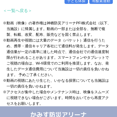
子ども体操
有酸素運動
＜一覧へ戻る＞
※動画（映像）の著作権は神栖防災アリーナPFI株式会社（以下、
当施設）に帰属します。動画の一部または全部を、無断で複
製、転載、改変、配布、販売などを固く禁止します。
※動画再生や視聴には大量のデータ（パケット）通信を行うた
め、携帯・通信キャリア各社にて通信料が発生します。データ
通信量が一定の基準に達した時点で、通信会社での通信速度制
限が行われることがあります。スマートフォンやタブレットで
ご視聴の場合は、Wi-fi環境でのご利用を推奨します。なお、発
生したデータ通信費用について当施設は一切の責任を負いかね
ます。 予めご了承ください。
※動画の視聴にあたり生じた、いかなる損害についても当施設は
一切の責任を負いかねます。
※アクセスが集中した場合やメンテナンス時は、映像をスムーズ
に視聴できない場合がございます。時間をおいてから再度アク
セスをお願いします。
かみす防災アリーナ